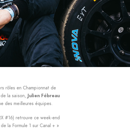
ers rôles en Championnat de
 de la saison,
Julien Fébreau
ne des meilleures équipes.
 #16) retrouve ce week-end
de la Formule 1 sur Canal + »