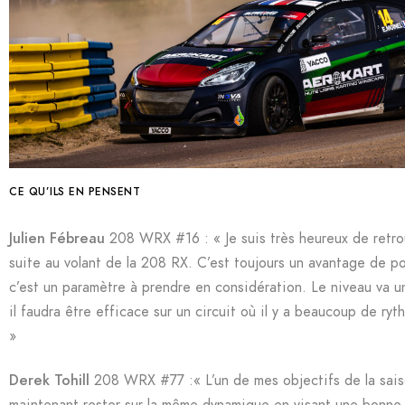
CE QU’ILS EN PENSENT
Julien Fébreau
208 WRX #16 : « Je suis très heureux de retrou
suite au volant de la 208 RX. C’est toujours un avantage de p
c’est un paramètre à prendre en considération. Le niveau va un
il faudra être efficace sur un circuit où il y a beaucoup de ry
»
Derek Tohill
208 WRX #77 :« L’un de mes objectifs de la saison
maintenant rester sur la même dynamique en visant une bonne p