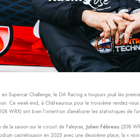
s en Supercar Challenge, le DA Racing a toujours joué les premi
ison. Ce week-end, à Châteauroux pour le troisième rendez-vous
08 WRX) ont bien l’intention d’améliorer les statistiques de l’u
e la saison sur le circuit de Faleyras,
Julien Fébreau
(208 WRX
podium castelroussin en 2025 avec une deuxième place, la « voix 