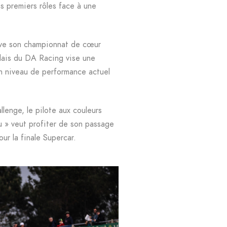
es premiers rôles face à une
ve son championnat de cœur
ndais du DA Racing vise une
on niveau de performance actuel
enge, le pilote aux couleurs
 » veut profiter de son passage
ur la finale Supercar.