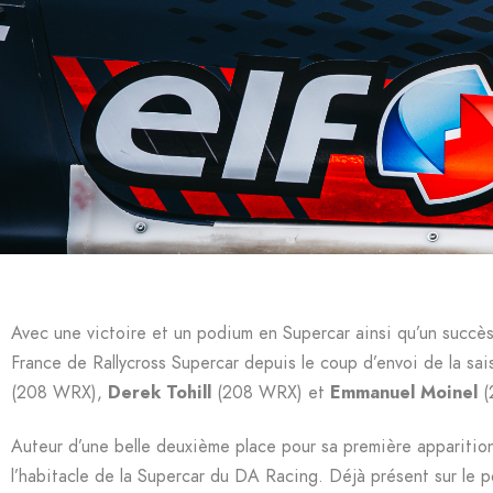
Avec une victoire et un podium en Supercar ainsi qu’un succè
France de Rallycross Supercar depuis le coup d’envoi de la sa
(208 WRX),
Derek Tohill
(208 WRX) et
Emmanuel Moinel
(2
Auteur d’une belle deuxième place pour sa première apparition d
l’habitacle de la Supercar du DA Racing. Déjà présent sur le 