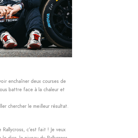
voir enchaîner deux courses de
us battre face à la chaleur et
er chercher le meilleur résultat.
allycross, c’est fait ! Je veux
e dire, le niveau du Rallycross