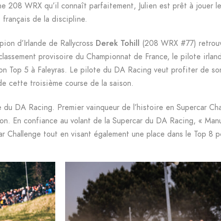
e 208 WRX qu’il connaît parfaitement, Julien est prêt à jouer l
français de la discipline.
pion d’Irlande de Rallycross
Derek Tohill
(208 WRX #77) retrou
classement provisoire du Championnat de France, le pilote irla
 son Top 5 à Faleyras. Le pilote du DA Racing veut profiter de s
de cette troisième course de la saison.
du DA Racing. Premier vainqueur de l’histoire en Supercar Chall
on. En confiance au volant de la Supercar du DA Racing, « Manu
r Challenge tout en visant également une place dans le Top 8 po