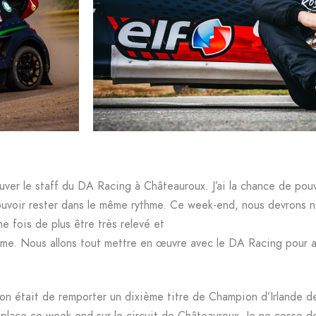
ver le staff du DA Racing à Châteauroux. J’ai la chance de pou
ouvoir rester dans le même rythme. Ce week-end, nous devrons no
e fois de plus être très relevé et
thme. Nous allons tout mettre en œuvre avec le DA Racing pour all
 était de remporter un dixième titre de Champion d’Irlande de R
lace ce week-end sur le circuit de Châteauroux. Je ne cesse de l