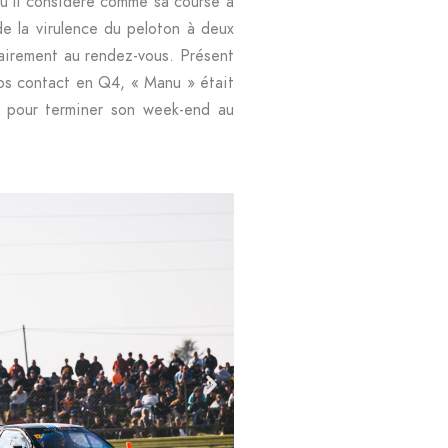
u’il considère comme sa course à
 de la virulence du peloton à deux
lairement au rendez-vous. Présent
ros contact en Q4, « Manu » était
té pour terminer son week-end au