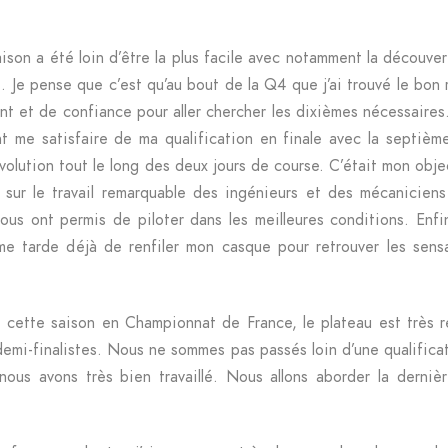
ison a été loin d’être la plus facile avec notamment la découvert
acé. Je pense que c’est qu’au bout de la Q4 que j’ai trouvé le bo
et de confiance pour aller chercher les dixièmes nécessaires. 
 me satisfaire de ma qualification en finale avec la septième 
olution tout le long des deux jours de course. C’était mon obje
nt sur le travail remarquable des ingénieurs et des mécanicie
ous ont permis de piloter dans les meilleures conditions. Enfi
 me tarde déjà de renfiler mon casque pour retrouver les sens
ette saison en Championnat de France, le plateau est très r
es demi-finalistes. Nous ne sommes pas passés loin d’une qualific
ous avons très bien travaillé. Nous allons aborder la dern