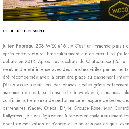
CE QU’ILS EN PENSENT
Julien Fébreau 208 WRX #16
: « C’est un immense plaisir d
après cette victoire. Particulièrement sur ce circuit où j’ai
débuts en 2012. Après mes résultats de Châteauroux (2e) et d
week-end a été intense avec des manches viriles par moments, 
été récompensée avec la première place au classement interméd
J’étais assez serein lors des phases finales grâce notammen
maximum de points sur l’ensemble du week-end, mais aussi plus 
confirme notre niveau de performance et augure de belles chos
partenaires (Sadev, Oreca, Elf, le Groupe Rose, Mon Contr
Rallycross. Je tiens également à remercier chaleureusement t
boost de motivation et d’énergie. Je ne sais pas ce que l’aveni