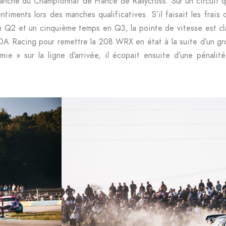
nche du Championnat de France de Rallycross. Sur un circuit q
timents lors des manches qualificatives. S’il faisait les frais
en Q2 et un cinquième temps en Q3, la pointe de vitesse est c
 DA Racing pour remettre la 208 WRX en état à la suite d’un g
ie » sur la ligne d’arrivée, il écopait ensuite d’une pénali