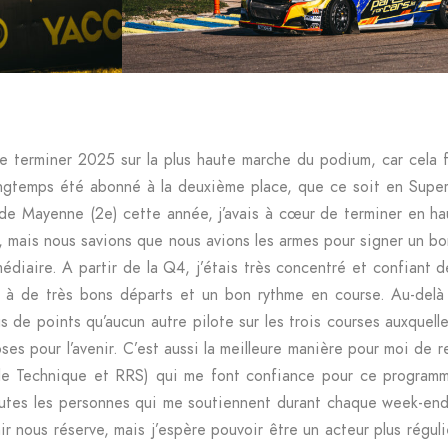
e terminer 2025 sur la plus haute marche du podium, car cela 
 longtemps été abonné à la deuxième place, que ce soit en Supe
e Mayenne (2e) cette année, j’avais à cœur de terminer en hau
mais nous savions que nous avions les armes pour signer un bon
iaire. A partir de la Q4, j’étais très concentré et confiant de
t à de très bons départs et un bon rythme en course. Au-delà 
de points qu’aucun autre pilote sur les trois courses auxquelle
es pour l’avenir. C’est aussi la meilleure manière pour moi de 
ôle Technique et RRS) qui me font confiance pour ce progra
outes les personnes qui me soutiennent durant chaque week-end 
r nous réserve, mais j’espère pouvoir être un acteur plus régulie