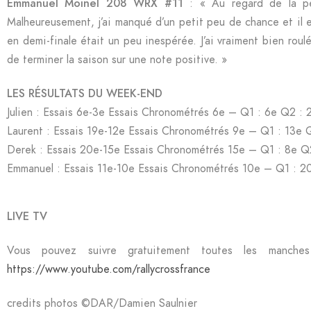
Emmanuel Moinel 208 WRX #11
: « Au regard de la per
Malheureusement, j’ai manqué d’un petit peu de chance et il e
en demi-finale était un peu inespérée. J’ai vraiment bien roulé
de terminer la saison sur une note positive. »
LES RÉSULTATS DU WEEK-END
Julien : Essais 6e-3e Essais Chronométrés 6e – Q1 : 6e Q2 : 
Laurent : Essais 19e-12e Essais Chronométrés 9e – Q1 : 13e 
Derek : Essais 20e-15e Essais Chronométrés 15e – Q1 : 8e Q2
Emmanuel : Essais 11e-10e Essais Chronométrés 10e – Q1 : 2
LIVE TV
Vous pouvez suivre gratuitement toutes les manche
https://www.youtube.com/rallycrossfrance
credits photos ©️DAR/Damien Saulnier