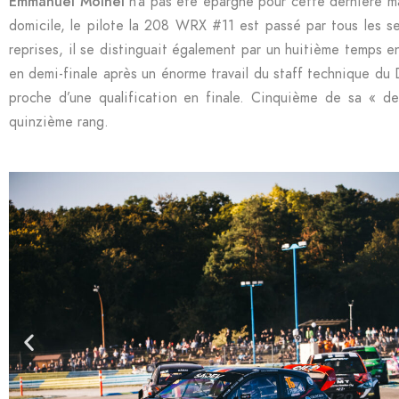
Emmanuel Moinel
n’a pas été épargné pour cette dernière ma
domicile, le pilote la 208 WRX #11 est passé par tous les sen
reprises, il se distinguait également par un huitième temps 
en demi-finale après un énorme travail du staff technique du
proche d’une qualification en finale. Cinquième de sa « dem
quinzième rang.