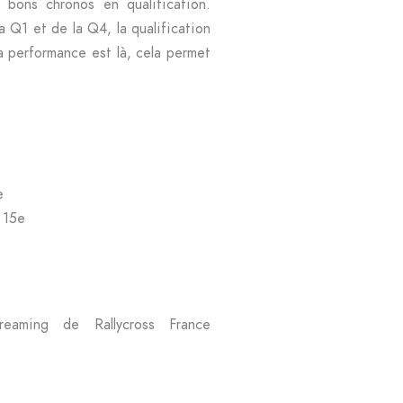
bons chronos en qualification.
 Q1 et de la Q4, la qualification
la performance est là, cela permet
e
 15e
streaming de
Rallycross France