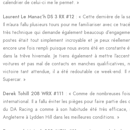
calendrier de celui-ci me le permet. »
Laurent Le Manac’h DS 3 RX #12
: « Cette dernière de la sa
Il m’aura fallu plusieurs tours pour me familiariser avec ce tr
très technique qui demande également beaucoup d’engagement 
postes était tout simplement incroyable et je peux réellement
encore une fois rempli puisque nous avons été en constante év
dans la trêve hivernale. Je tiens également à mettre l’acce
voitures et pas mal de contacts en manches qualificatives, n
victoire tant attendue, il a été redoutable ce week-end. Il
Supercar. »
Derek Tohill 208 WRX #111
: « Comme de nombreuses fois c
international. Il a fallu éviter les pièges pour faire partie d
du DA Racing a comme à son habitude été très efficace, n
Angleterre à Lydden Hill dans les meilleures conditions. »