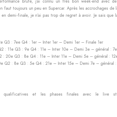
formance brute, j’ai connu un très bon week-end avec de 
n faut toujours un peu en Supercar. Après les accrochages de la
 en demi-finale, je n’ai pas trop de regret à avoir. Je sais que 
2e Q3 : 7ee Q4 : 1er – Inter 1er – Demi 1er – Finale 1er
Q2 : 11e Q3 : 9e Q4 : 11e – Inter 10e – Demi 3e – général : 7e
 : 20e Q3 : 8e Q4 : 11e – Inter 11e – Demi 5e – général : 12
0e Q2 : 8e Q3 : 5e Q4 : 21e – Inter 15e – Demi 7e – général :
s qualificatives et les phases finales avec le live 