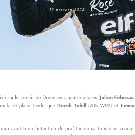
19 octobre 2025
vé sur le circuit de Dreux avec quatre pilotes.
Julien Fébreau
is la 7e place tandis que
Derek Tohill
(208 WRX) et
Emman
reau
avait bien l’intention de profiter de sa troisième course