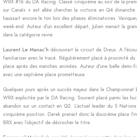
WRX #16 du DA Racing. Classé cinquième au soir de la premiè
sur Canal+ » est allée chercher la victoire en Q4 dimanche 
haussait encore le ton lors des phases éliminatoires. Vainque
week-end. Auteur d’un excellent départ, Julien menait la gra
dans la catégorie reine.
Laurent Le Manac’h
découvrait le circuit de Dreux. A l’écou
familiariser avec le tracé. Régulièrement placé à proximité du 
place après des manches animées. Auteur d’une belle demi-fina
avec une septième place prometteuse.
Quelques jours après un succès majeur dans le Championnat
WRX exploitée par le DA Racing. Souvent placé parmi les huit 
abandon sur un contact en Q2. L’actuel leader du 5 Nations 
cinquième position. Derek prenait donc la douzième place fina
BRX avec l’objectif de décrocher le titre.