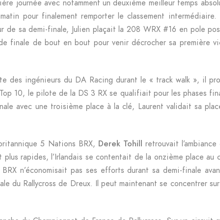
re journée avec notamment un deuxième meilleur temps absolu 
matin pour finalement remporter le classement intermédiaire.
ur de sa demi-finale, Julien plaçait la 208 WRX #16 en pole pos
nde finale de bout en bout pour venir décrocher sa première vi
te des ingénieurs du DA Racing durant le « track walk », il pro
Top 10, le pilote de la DS 3 RX se qualifiait pour les phases fin
le avec une troisième place à la clé, Laurent validait sa place
 britannique 5 Nations BRX,
Derek Tohill
retrouvait l’ambiance
plus rapides, l’Irlandais se contentait de la onzième place au 
BRX n’économisait pas ses efforts durant sa demi-finale avant
le du Rallycross de Dreux. Il peut maintenant se concentrer su