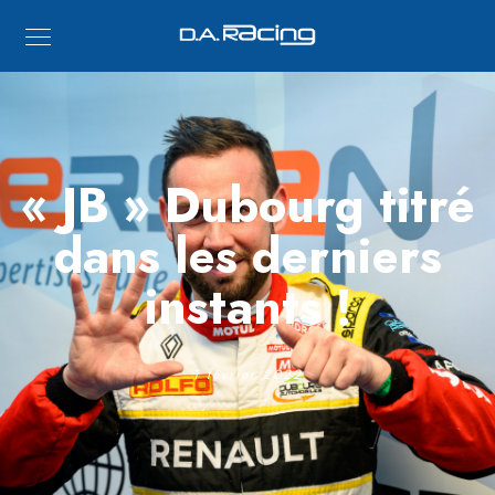
« JB » Dubourg titré
dans les derniers
instants !
1 février 2022