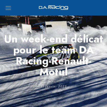
Un week-end délicat
pour le team DA
Racing-Renault-
Motul
11 janvier 2022