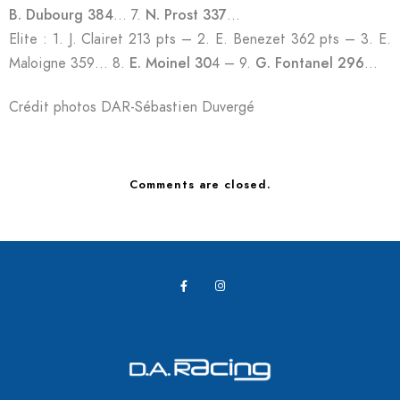
B. Dubourg 384
… 7.
N. Prost 337
…
Elite : 1. J. Clairet 213 pts – 2. E. Benezet 362 pts – 3. E.
Maloigne 359… 8.
E. Moinel 30
4 – 9.
G. Fontanel
296
…
Crédit photos DAR-Sébastien Duvergé
Comments are closed.